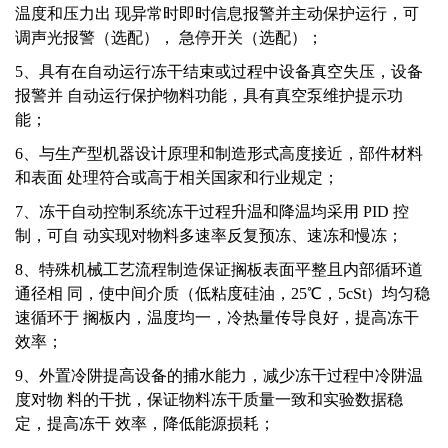
温度和压力出 现异常时即时信息报警并主动保护运行，可
调声光报警（选配）， 急停开关（选配）；
5、具有在自动运行冻干结束或过程中设备真空失压，设备
报警并 自动运行保护物料功能，具有真空泵维护提示功
能；
6、与生产型机器设计原理和制造形式高度接近，部件材料
和表面 处理符合或高于相关国家和行业规定；
7、冻干自动控制系统冻干过程升温和降温均采用 PID 控
制，可自 动实现对物料多速率反复预冻、速冻和慢冻；
8、特殊机械工艺流程制造保证搁板表面平整且内部循环道
通径相 同，使中间介质（低粘度硅油，25℃，5cSt）均匀稳
速循环于 搁板内，温度均一，冷热量传导良好，提高冻干
效率；
9、外置冷阱提高设备的捕水能力，减少冻干过程中冷阱温
度对物 料的干扰，保证物料冻干质量一致和实验数据稳
定，提高冻干 效率，降低能源损耗；