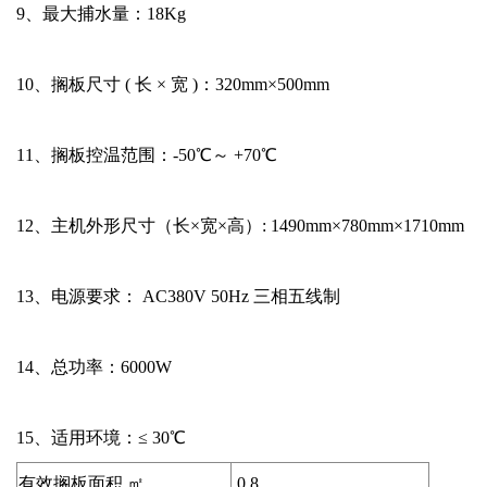
9、
最大捕水量：18Kg
10、
搁板尺寸 ( 长 × 宽 )：320mm×500mm
11、
搁板控温范围：-50℃～ +70℃
12、
主机外形尺寸（长×宽×高）: 1490mm×780mm×1710mm
13、
电源要求： AC380V 50Hz 三相五线制
14、
总功率：6000W
15、
适用环境：≤ 30℃
有效搁板面积 ㎡
0.8