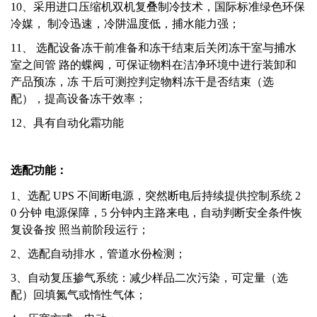
10、采用进口压缩机双机复叠制冷技术，国际标准绿色环保
冷媒， 制冷迅速，冷阱温度低，捕水能力强；
11、 选配设备冻干前准备和冻干结束后关闭冻干室与捕水
室之间管 路的蝶阀，可保证物料在洁净环境中进行装卸和
产品预冻，冻 干后可测控判定物料冻干是否结束（选
配），提高设备冻干效率；
12、具有自动化霜功能
选配功能：
1、选配 UPS 不间断电源，突然断电后持续提供控制系统 2
0 分钟 电源保障，5 分钟内主路来电，自动判断安全条件恢
复设备按 照当前阶段运行；
2、选配自动排水，管道水份检测；
3、自动复压掺气系统：减少样品二次污染，可定量（选
配）回填氮气或惰性气体；