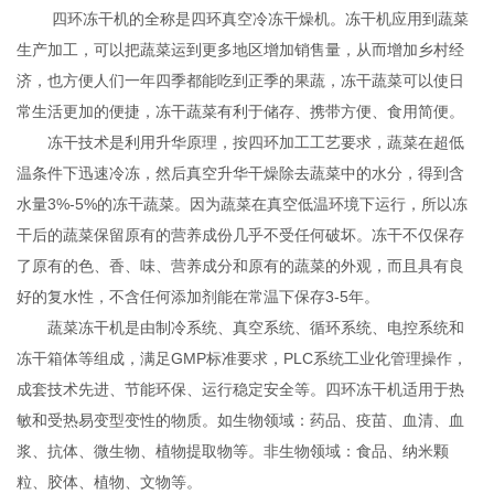
四环冻干机的全称是四环真空冷冻干燥机。冻干机应用到蔬菜
生产加工，可以把蔬菜运到更多地区增加销售量，从而增加乡村经
济，也方便人们一年四季都能吃到正季的果蔬，冻干蔬菜可以使日
常生活更加的便捷，冻干蔬菜有利于储存、携带方便、食用简便。
冻干技术是利用升华原理，按四环加工工艺要求，蔬菜在超低
温条件下迅速冷冻，然后真空升华干燥除去蔬菜中的水分，得到含
水量3%-5%的冻干蔬菜。因为蔬菜在真空低温环境下运行，所以冻
干后的蔬菜保留原有的营养成份几乎不受任何破坏。冻干不仅保存
了原有的色、香、味、营养成分和原有的蔬菜的外观，而且具有良
好的复水性，不含任何添加剂能在常温下保存3-5年。
蔬菜冻干机是由制冷系统、真空系统、循环系统、电控系统和
冻干箱体等组成，满足GMP标准要求，PLC系统工业化管理操作，
成套技术先进、节能环保、运行稳定安全等。四环冻干机适用于热
敏和受热易变型变性的物质。如生物领域：药品、疫苗、血清、血
浆、抗体、微生物、植物提取物等。非生物领域：食品、纳米颗
粒、胶体、植物、文物等。