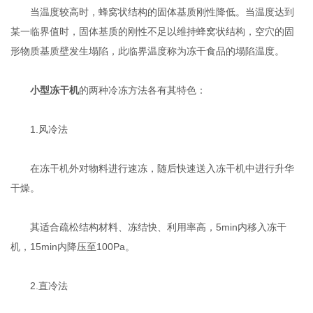
当温度较高时，蜂窝状结构的固体基质刚性降低。当温度达到
某一临界值时，固体基质的刚性不足以维持蜂窝状结构，空穴的固
形物质基质壁发生塌陷，此临界温度称为冻干食品的塌陷温度。
小型冻干机
的两种冷冻方法各有其特色：
1.风冷法
在冻干机外对物料进行速冻，随后快速送入冻干机中进行升华
干燥。
其适合疏松结构材料、冻结快、利用率高，5min内移入冻干
机，15min内降压至100Pa。
2.直冷法