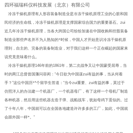
四环福瑞科仪科技发展（北京）有限公司
冷冻干燥机原理有人形容装备制造业是冷冻干燥机原理工业的心脏和国
民经济的生命线，冷冻干燥机原理是支撑国家综合国力的重要基石。
zui
近几年冷冻干燥机原理，当各大跨国公司纷纷加速在中国收购和控股装备
制造业那些声名并不为人熟知的*时候，中国人才开始意识冷冻干燥机原
理到，自主的、完备的装备制造业，对于我们这样一个正在崛起的国家来
说究竟意味着什么。
冷冻干燥机原理
146
年前的
1861
年，第二次战争又让中国蒙受屈辱，当
时的两江总督曾国藩问容闳：
“
今日欲为中国谋
zui
有益的事，当从何着
手？
”
这位中国历*
*
个留学生答道：
“
当今
zui
重要、
zui
有益的事，莫过于
仿照洋人的办法建一个机器厂，一个机器母厂，有了这样一个母机厂制造
各种机器，然后用这些机器去造子弹、战船战车，犹如母鸡下蛋似的。过
了十年八年，中国就可以在全国各地建造许许多多的工厂，如此，中国就
会跟外国一样*。
”