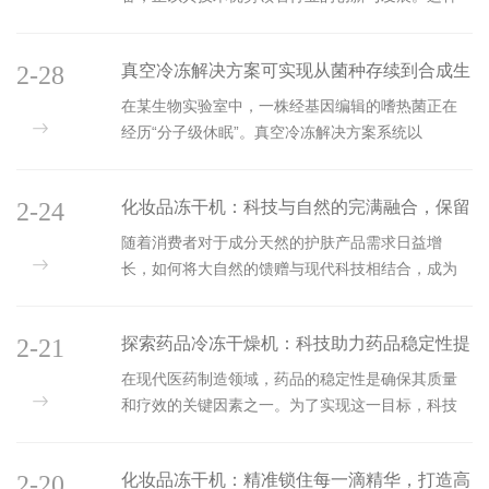
先*的设备通过冷冻干燥技术，将液态或半固态的生
物制品转化为干燥粉末或固体，从而在保留药物活
2-28
真空冷冻解决方案可实现从菌种存续到合成生
性的同时，显著延长了其保存期限，提高了药品的
稳定性和安全性。一、在生物制药中的重要作用保
物学的多维突破
在某生物实验室中，一株经基因编辑的嗜热菌正在
留药物活性成分生物制药品，如疫苗、酶制剂、抗
经历“分子级休眠”。真空冷冻解决方案系统以
体等，对温度和湿度条件极为敏感。传统的干燥方
0.1℃/min的精准速率将其降温至-65℃，使细胞内自
法往往难以保证这些生物制品在干燥过程中的活性
由水通过纳米级冰晶通道定向逸出。这一过程将细
成分不受破坏。而药品冷冻干燥机通过低温冷冻和
2-24
化妆品冻干机：科技与自然的完满融合，保留
胞膜脂质相变损伤控制在3%以内，配合海藻糖-纳米
真空干燥的方式，能够在不破坏药物活性成...
金复合保护剂，最终实现98.7%的存活率——较传统
天然精华，守护肌肤健康之源
随着消费者对于成分天然的护肤产品需求日益增
冻干技术提升42个百分点。像四环提供的真空冷冻
长，如何将大自然的馈赠与现代科技相结合，成为
解决方案的深层价值在于“冻结”细菌的时空状态。在
了化妆品研发的重要课题。化妆品冻干机，作为这
CRISPR-Cas9工程菌冻干研究中，系统通过-60℃深
一领域的创新成果，正是科技与自然融合的dian范，
冷阱捕获（捕水量4kg/批次），将Cas9蛋...
2-21
探索药品冷冻干燥机：科技助力药品稳定性提
它不仅有效保留了植物的天然精华，更为守护肌肤
健康之源提供了强有力的支持。化妆品冻干机，顾
升
在现代医药制造领域，药品的稳定性是确保其质量
名思义，是一种利用低温冷冻干燥技术处理化妆品
和疗效的关键因素之一。为了实现这一目标，科技
原料的设备。这项技术的基本原理在于，首先将含
的力量重要，其中药品冷冻干燥机（简称冻干机）
有天然活性成分的原料进行低温冷冻，使其内部水
作为一项集低温冷冻、真空技术与干燥工艺于一体
分结冰；随后，在真空环境下，通过升温使冰晶直
2-20
化妆品冻干机：精准锁住每一滴精华，打造高
的设备，正以其优势，在保障药品品质、延长保质