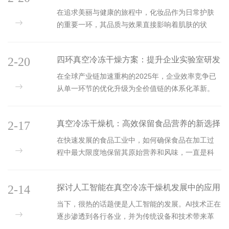
接升华成水蒸气，从而去除原料中的水分...
期、提高生物活性等方面发挥着重要的作用。此冷
品质护肤体验，让肌肤焕发新生
在追求美丽与健康的旅程中，化妆品作为日常护肤
冻干燥机的工作原理基于水的三态变化，即液态、
的重要一环，其品质与效果直接影响着肌肤的状
固态（冰）和气态（水蒸气）之间的转换。整个冻
态。然而，传统化妆品在保存与运输过程中，往往
干过程主要包括预冻、升华和解析三个阶段。在预
因温度、湿度等环境因素导致活性成分流失，从而
冻阶段，待干燥的药品溶液或悬浮液被置于低温环
2-20
四环真空冷冻干燥方案：提升企业实验室研发
影响护肤效果。为了解决这一难题，化妆品冻干机
境中，使其中的水分迅速冻结成冰晶。此阶段...
应运而生，以其技术优势，精准锁住每一滴精华，
效率的关键驱动力
在全球产业链加速重构的2025年，企业效率竞争已
为消费者带来高品质护肤体验。此冻干机是一种利
从单一环节的优化升级为全价值链的体系化革新。
用冷冻干燥技术处理化妆品原料或成品的设备。它
四环真空冷冻干燥方案以其技术穿透力，正在生物
通过将化妆品在低温下冷冻，然后在真空环境中升
制药车间、食品工业产线、航天科研实验室等场景
华水分，从而去除产品中的水分，同时保留其活性
2-17
真空冷冻干燥机：高效保留食品营养的新选择
中，悄然掀起一场静默的效率革命。这套系统不再
成分和原有结构。这一过程不仅有效避免了高温...
局限于传统冻干设备的功能性替代，而是通过量子
在快速发展的食品工业中，如何确保食品在加工过
级工艺控制、数据神经网络与生态化协同的深度结
程中最大限度地保留其原始营养和风味，一直是科
合，构建起跨越物理世界与数字空间的效率升维通
研人员和企业追求的目标。近年来，真空冷冻干燥
道。四环真空冷冻干燥方案的核心优势在于其高
机作为一种先进的食品加工设备，凭借其工艺和显
效、稳定且可控的样品处理过程。在实验室研发
2-14
探讨人工智能在真空冷冻干燥机发展中的应用
著的营养保留效果，逐渐成为了市场上的新宠。本
中，样品往往需要长时间保存或在特定条件下...
文将深入探讨它的工作原理、技术特点以及其在高
前景
当下，很热的话题便是人工智能的发展。AI技术正在
效保留食品营养方面的优势。真空冷冻干燥机，又
逐步渗透到各行各业，并为传统设备和技术带来革
称冻干机，其工作原理基于水的升华现象。首先，
新。真空冷冻干燥机作为制药、食品加工等众多领