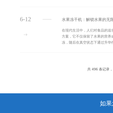
分，还让水果的风味得以封存。经
6-12
水果冻干机：解锁水果的无
在现代生活中，人们对食品的追
方案，它不仅保留了水果的营养
冻，随后在真空状态下通过升华
等，同时也锁住了水果的色香味。
共 496 条记录，
如果