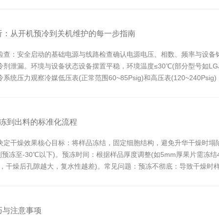
右，确保水...
析：从开机预冷到关机维护的每一步指南
查：安全启动的基础电源与线路检查确认电源电压、相数、频率与设备铭牌一
剂泄漏。环境与设备状态设备摆置平稳，环境温度≤30℃(部分型号如LGJ
统压力观察冷媒低压表(正常范围60~85Psig)和高压表(120~240P
预冻到出料的标准化流程
决定干燥效果核心目标：将样品冻结，固定细胞结构，避免升华干燥时塌
℃，则预冻至-30℃以下)。预冻时间：根据样品厚度调整(如5mm厚果片需冻
大，干燥后孔隙越大，复水性越差)。常见问题：预冻不彻底：导致干燥时
巧与注意事项