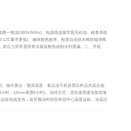
致(如380V/50Hz)，电源线连接牢固无松动。检查系统
-12C要求更低)，确保散热效率。检查自动排水阀前端球阀
sig)，若压力异常需排查冷凝器散热或制冷剂泄漏。二、开机
陷。操作要点：预冻温度：食品冻干机设置比样品共晶点低
结4小时，10mm厚需6小时)。冻结方式：优先使用速冻架或液
样品鼓包或变色→延长预冻时间至样品中心温度达标。冰晶过