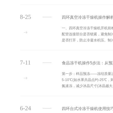
共晶点低5-10℃，并保持2小时左
8-25
四环真空冷冻干燥机操作解
一、四环真空冷冻干燥机开机前检
配管连接部分是否锁紧，避免制冷
是否打开，防止冷凝水积压。制冷系
与...
7-11
食品冻干机操作5步法：从
第一步：样品预冻——冻结质量
5-10℃(如水果共晶点约-25
氮速冻，减少冰晶尺寸(冰晶越
大：影响复水性→改用速...
6-24
四环台式冷冻干燥机使用技