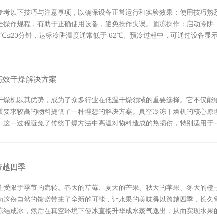
参考以下技巧与注意事项，以确保设备正常运行和实验效果：使用技巧熟
操作规程，有助于正确使用设备，避免操作失误。预冻操作：启动冷阱，使
40℃≤20分钟，达标冷阱温度通常低于-62℃。预冷过程中，可通过设
...
高效干燥解决方案
干燥机以其优势，成为了众多行业在低温干燥领域的重要选择。它不仅能
质要求较高的物料提供了一种理想的解决方案。真空冷冻干燥机的核心原
。这一过程避免了传统干燥方法中高温对物料造成的热损伤，特别适用于
温度极为敏感，高温...
跨越四季
往受限于季节的流转。春天的草莓、夏天的芒果、秋天的苹果、冬天的橙
为这份自然的馈赠带来了全新的可能，让水果的美味得以跨越四季，长久
冻结成冰，然后在真空环境下使冰直接升华成水蒸气逸出，从而实现水果