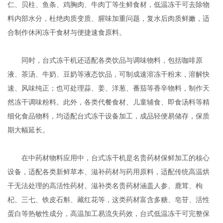
仁、贝柱、鱼条、鸡胸肉、牛肉丁等生鲜食材，低温冻干可去除物
料内部水分，杜绝肉质变质、腥味加重问题，复水后肉质鲜嫩，适
合制作休闲冻干食材与便捷速食原料。
同时，台式冻干机还适配各类饮品与调味物料，包括咖啡原
液、茶汤、牛奶、豆奶等液态饮品，可制成速溶冻干粉末，溶解快
速、风味纯正；也可处理蒜、姜、洋葱、番茄等香辛物料，制作天
然冻干调味粉料。此外，各类代餐食材、儿童辅食、即食汤料等精
细化食品物料，均适配台式冻干设备加工，成品轻便易储存，保质
期大幅延长。
在中药材物料应用中，台式冻干机是名贵药材保鲜加工的核心
设备，适配各类新鲜草本、滋补药材与药用原料，适配传统高温烘
干无法处理的高活性药材。滋补类名贵药材涵盖人参、鹿茸、枸
杞、三七、铁皮石斛、藏红花等，这类药材富含多糖、皂苷、活性
蛋白等热敏性成分，高温加工易流失药效，台式低温冻干可完整保