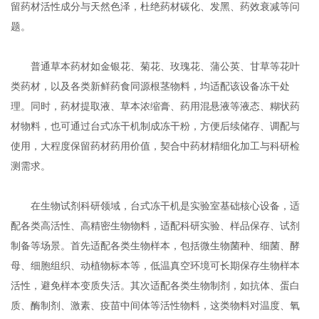
留药材活性成分与天然色泽，杜绝药材碳化、发黑、药效衰减等问
题。
普通草本药材如金银花、菊花、玫瑰花、蒲公英、甘草等花叶
类药材，以及各类新鲜药食同源根茎物料，均适配该设备冻干处
理。同时，药材提取液、草本浓缩膏、药用混悬液等液态、糊状药
材物料，也可通过台式冻干机制成冻干粉，方便后续储存、调配与
使用，大程度保留药材药用价值，契合中药材精细化加工与科研检
测需求。
在生物试剂科研领域，台式冻干机是实验室基础核心设备，适
配各类高活性、高精密生物物料，适配科研实验、样品保存、试剂
制备等场景。首先适配各类生物样本，包括微生物菌种、细菌、酵
母、细胞组织、动植物标本等，低温真空环境可长期保存生物样本
活性，避免样本变质失活。其次适配各类生物制剂，如抗体、蛋白
质、酶制剂、激素、疫苗中间体等活性物料，这类物料对温度、氧