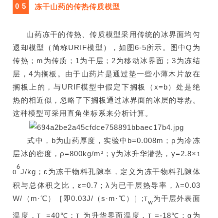
0 5
冻干山药的传热传质模型
山药冻干的传热、传质模型采用传统的冰界面均匀
退却模型（简称URIF模型），如图6-5所示。图中Q为
传热；m为传质；1为干层；2为移动冰界面；3为冻结
层，4为搁板。由于山药片是通过垫一些小薄木片放在
搁板上的，与URIF模型中假定下搁板（x=b）处是绝
热的相近似，忽略了下搁板通过冰界面的冰层的导热。
这种模型可采用直角坐标系来分析计算。
式中，b为山药厚度，实验中b=0.008m；ρ为冷冻
层冰的密度，ρ=800kg/m³；γ为冰升华潜热，γ=2.8×
1
6
J/kg
；ε为冻干物料孔隙率，定义为冻干物料孔隙体
0
积与总体积之比，
ε=0.7；λ为已干层热导率，λ=0.03
W/（m·℃）［即0.03J/（s·m·℃）］;
为干层外表面
T
w
温度，
=40
℃；
为升华界面温度，
=-18
℃；α为
T
T
T