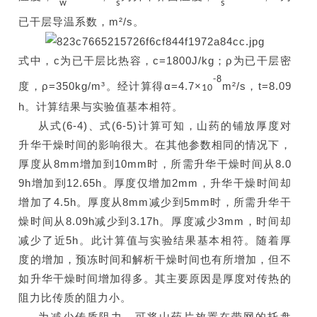
w
s
s
已干层导温系数，
m
²
/s
。
式中，c为已干层比热容，c=1800J/kg；ρ为已干层密
-8
度，ρ=350kg/m³。经计算得α=4.7×
m²/s，t=8.09
10
h。计算结果与实验值基本相符。
从式(6-4)、式(6-5)计算可知，山药的铺放厚度对
升华干燥时间的影响很大。在其他参数相同的情况下，
厚度从8mm增加到10mm时，所需升华干燥时间从8.0
9h增加到12.65h。厚度仅增加2mm，升华干燥时间却
增加了4.5h。厚度从8mm减少到5mm时，所需升华干
燥时间从8.09h减少到3.17h。厚度减少3mm，时间却
减少了近5h。此计算值与实验结果基本相符。随着厚
度的增加，预冻时间和解析干燥时间也有所增加，但不
如升华干燥时间增加得多。其主要原因是厚度对传热的
阻力比传质的阻力小。
为减少传质阻力，可将山药片放置在带网的托盘