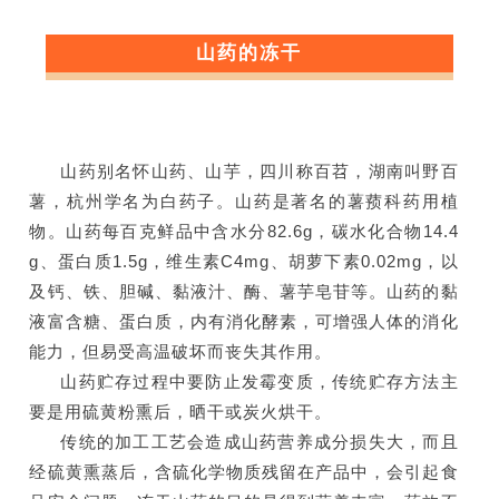
山药的冻干
山药别名怀山药、山芋，四川称百苕，湖南叫野百
薯，杭州学名为白药子。山药是著名的薯蓣科药用植
物。山药每百克鲜品中含水分82.6g，碳水化合物14.4
g、蛋白质1.5g，维生素C4mg、胡萝下素0.02mg，以
及钙、铁、胆碱、黏液汁、酶、薯芋皂苷等。山药的黏
液富含糖、蛋白质，内有消化酵素，可增强人体的消化
能力，但易受高温破坏而丧失其作用。
山药贮存过程中要防止发霉变质，传统贮存方法主
要是用硫黄粉熏后，晒干或炭火烘干。
传统的加工工艺会造成山药营养成分损失大，而且
经硫黄熏蒸后，含硫化学物质残留在产品中，会引起食