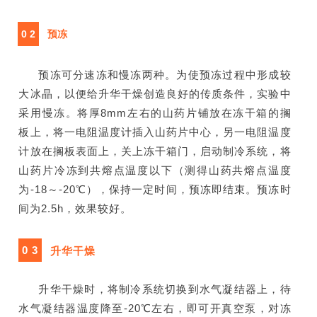
0 2
预冻
预冻可分速冻和慢冻两种。为使预冻过程中形成较
大冰晶，以便给升华干燥创造良好的传质条件，实验中
采用慢冻。将厚8mm左右的山药片铺放在冻干箱的搁
板上，将一电阻温度计插入山药片中心，另一电阻温度
计放在搁板表面上，关上冻干箱门，启动制冷系统，将
山药片冷冻到共熔点温度以下（测得山药共熔点温度
为-18～-20℃），保持一定时间，预冻即结束。预冻时
间为2.5h，效果较好。
0 3
升华干燥
升华干燥时，将制冷系统切换到水气凝结器上，待
水气凝结器温度降至-20℃左右，即可开真空泵，对冻