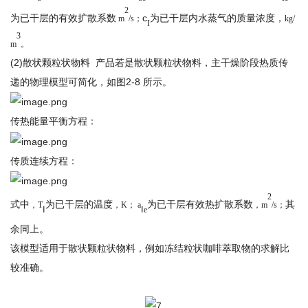
2
为已干层的有效扩散系数
c
为已干层内水蒸气的质量浓度，
m
/s；
kg/
I
3
m
。
(2)散状颗粒状物料 产品若是散状颗粒状物料，主干燥阶段热质传
递的物理模型可简化，如图
2-8 所示。
传热能量平衡方程：
传质连续方程：
2
式中
为已干层的温度
为已干层有效热扩散系数
其
，
T
，K
；
a
，m
/s；
Ⅰ
Ⅰ
e
余同上。
该模型适用于散状颗粒状物料，例如冻结粒状咖啡萃取物的求解比
较准确。