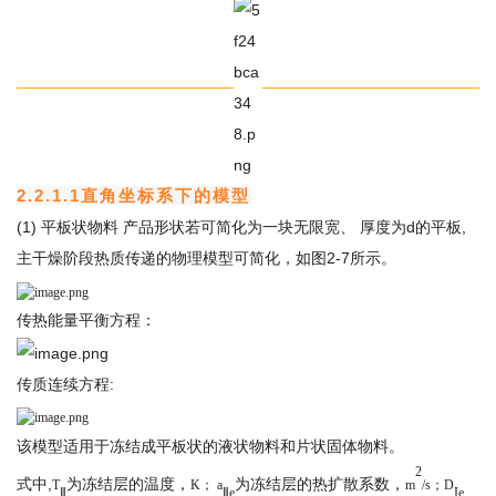
2.2.1.1直角坐标系下的模型
(1) 平板状物料 产品形状若可简化为一块无限宽、 厚度为d的平板,
主干燥阶段热质传递的物理模型可简化，如图2-7所示。
传热能量平衡方程：
传质连续方程:
该模型适用于冻结成平板状的液状物料
和片状固体物料。
2
式中,
为冻结层的温度，
为冻结层的热扩散系数，
T
K
；
a
m
/s；
D
Ⅱ
Ⅱ
e
Ie