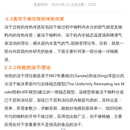
更新时间：2022-08-12 点击次数：2200
2.2真空干燥过程的传热传质
冻干过程的传热传质应包括干燥过程中物料内水分的固气相变及物
料内的传热传质；被冻干物料外、冻干机内非稳态温度场和稀薄气
体流动的理论；捕水器内水蒸气的气-固相变理论等。目前，就第一
部分内容国内外研究的较多，下面主要针对第一部分做一详细阐
述。
2.2.1传统的冻干理论
传统的冻干理论都是基于l967年桑德尔(Sandal)和金(King)等提出的
冷冻干燥冰界面均匀后移稳态模型(The Uniformly Retreating Iee M
odel简称URF模型)建立的一维稳态模型。该模型将被冻干物料分成
已干层和冻结层，假设已干层和冻结层内都是均质的，其特点是：
简单，所需参数少，求解容易，能较好地模拟形状单一、组织结构
均匀的物料的升华干燥过程，应用也比较广泛，但不够精确，主要
应用在对于质量要求不是很高的食品的冻干。