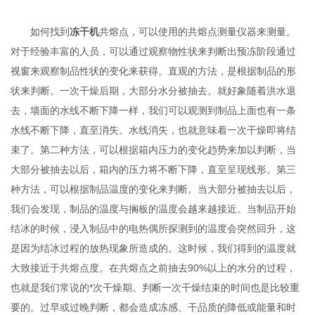
如何找到
冻干机
共熔点，可以使用的共熔点测量仪器来测量。
对于经验丰富的人员，可以通过观察物性状来判断出预冻阶段通过
视窗来观察制品性状的变化来获得。直观的方法，是根据制品的形
状来判断。一次干燥后期，大部分水分被抽去。就好象随着洪水退
去，墙面的水线不断下降一样，我们可以观测到制品上面也有一条
水线不断下降，直至消失。水线消失，也就意味着一次干燥即将结
束了。第二种方法，可以根据箱内压力的变化趋势来加以判断，当
大部分被抽去以后，箱内的压力将不断下降，直至呈现线形。第三
种方法，可以根据制品温度的变化来判断。当大部分被抽去以后，
我们会发现，制品的温度与搁板的温度会越来越接近。当制品开始
结冰的时候，浸入制品中的电热偶所探测到的温度会突然回升，这
是因为结冰过程的放热现象所造成的。这时候，我们得到的温度就
大致接近于共熔点度。在共熔点之前抽去90%以上的水分的过程，
也就是我们常说的*次干燥期。判断一次干燥结束的时间也是比较重
要的。过早或过晚判断，都会造成冻感、干品质的降低或能量和时