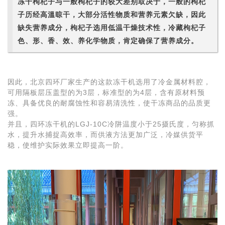
冻干枸杞子与一般枸杞子的较大差别取决于，一般的枸杞
子历经高溫晾干，大部分活性物质和营养元素欠缺，因此
缺失营养成分，枸杞子选用低温干燥技术性，冷藏枸杞子
色、形、香、效、养化学物质，肯定确保了营养成分。
因此，北京四环厂家生产的这款冻干机选用了冷金属材料腔，
可用隔板层压盖型的为3层，标准型的为4层，含有原材料预
冻、具备优良的耐腐蚀性和容易清洗性，使干冻商品的品质更
强。
并且，四环冻干机的LGJ-10C冷阱温度小于25摄氏度，匀称抓
水，提升水捕捉高效率，而供液方法更加广泛，冷媒供货平
稳，使维护实际效果立即提高一阶。