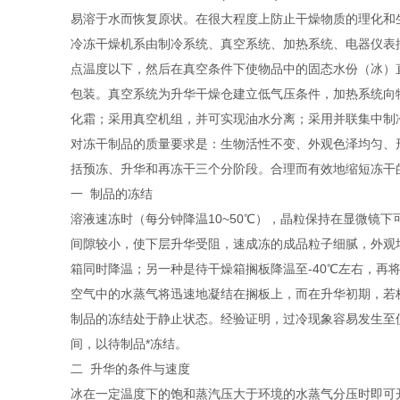
易溶于水而恢复原状。在很大程度上防止干燥物质的理化和
冷冻干燥机系由制冷系统、真空系统、加热系统、电器仪表
点温度以下，然后在真空条件下使物品中的固态水份（冰）
包装。真空系统为升华干燥仓建立低气压条件，加热系统向
化霜；采用真空机组，并可实现油水分离；采用并联集中制
对冻干制品的质量要求是：生物活性不变、外观色泽均匀、
括预冻、升华和再冻干三个分阶段。合理而有效地缩短冻干
一 制品的冻结
溶液速冻时（每分钟降温10~50℃），晶粒保持在显微镜
间隙较小，使下层升华受阻，速成冻的成品粒子细腻，外观
箱同时降温；另一种是待干燥箱搁板降温至-40℃左右，
空气中的水蒸气将迅速地凝结在搁板上，而在升华初期，若
制品的冻结处于静止状态。经验证明，过冷现象容易发生至
间，以待制品*冻结。
二 升华的条件与速度
冰在一定温度下的饱和蒸汽压大于环境的水蒸气分压时即可