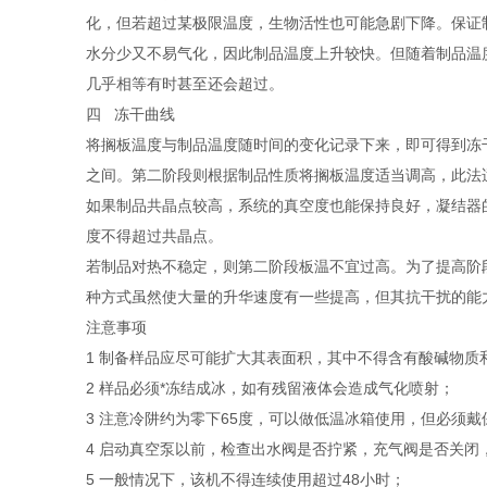
化，但若超过某极限温度，生物活性也可能急剧下降。保证
水分少又不易气化，因此制品温度上升较快。但随着制品温
几乎相等有时甚至还会超过。
四 冻干曲线
将搁板温度与制品温度随时间的变化记录下来，即可得到冻干
之间。第二阶段则根据制品性质将搁板温度适当调高，此法
如果制品共晶点较高，系统的真空度也能保持良好，凝结器
度不得超过共晶点。
若制品对热不稳定，则第二阶段板温不宜过高。为了提高阶
种方式虽然使大量的升华速度有一些提高，但其抗干扰的能
注意事项
1 制备样品应尽可能扩大其表面积，其中不得含有酸碱物质
2 样品必须*冻结成冰，如有残留液体会造成气化喷射；
3 注意冷阱约为零下65度，可以做低温冰箱使用，但必须
4 启动真空泵以前，检查出水阀是否拧紧，充气阀是否关
5 一般情况下，该机不得连续使用超过48小时；