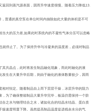
返回到蒸汽源表面，因而升华速度很慢。随着压力降低13.
00升，普通的真空泵在单位时间内抽除如此大量的体积是不可
一个相当大的压力差,如果此时系统内的不凝性气体分压可以忽略
华也就停止了。为了保持升华与冷凝来的温度差，必须对制品
了其共晶点，此时将发生制品融化现象，而此时融化的液
化发生在大量升华后期，则由于融化的液体数量较少，因而
度相对恒定。随着制品自上而下层层干燥，冰层升华的阻力
束，为了确保整箱制品大量升华完毕，板温仍需保持一个阶
结合之水与物理结合之水，诸如化合的结晶水结晶、蛋白质
干燥速度明显下降。虽然提高制品温度促进残余水分的气