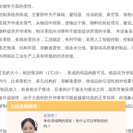
生物学方面的变性。
控制系统所组成。主要部件为干燥箱、凝结器、冷冻机组、真空泵、加热
直接升华成水蒸气，从物品中排除，使物品干燥。物料经前处理后，被送
物料提供升华潜热，制冷系统向冷阱和干燥室提供所需的冷量。 本设备
冷系统，多路按需供冷，工况稳定，有利节能；采用人工智能控制，控制
形态饱满、结构牢固、溶解速度快，残余水分低。要获得高质量的制品，
的周期在工业生产上具有明显的经济价值。
下可见的大小；相反慢冻时（1℃/分），形成的结晶肉眼可见。粗晶在升
均匀，比表面积大，多孔结构好，溶解速度快，便成品的引湿性相对也要
再将制品放入，前者相当于慢冻，后者则介于速冻与慢冻之间，因而常被采
板升温较快，由于大面积的升华将有可能超越凝结器的正常负荷。此现象
使制品温度虽已达到共晶点。但溶质仍不结晶，为了克服过冷现象，制品
欢迎您！
来自局域网的朋友！有什么可以帮助您的
吗？
开始升华；比制品温更低的凝结器对水水蒸气的抽吸与捕获作用，则是维