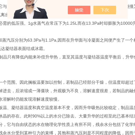
它与压力成反比。在常压下，其值很小，升华的水分子很容易与气体碰撞又
，飞离出来的水分子很少改变自己的方面，从而形成了定向的蒸汽流。
的低压强。1g水蒸气在常压下为1.25L而在13.3Pa时却膨胀为100
和蒸汽压分别为63.3Pa与1.1Pa,因而在升华面与冷凝面之间便产生了
抵达凝结器表面结成冰霜。
那末制品只有降低内能来补偿升华热，直至其温度与凝结器温度平衡后，升
一个范围。因此搁板温要加以控制，若制品已经部分干燥，但温度却超过
解进去，后浓缩成一薄僵块，外观极为不良，溶解速度很差，若制品的融
水溶解时仍能发现溶解速度较慢。
板温、凝结器温度和真空温度基本不变，因而升华吸热比较稳定，制品温
冰晶的存在。此时90%以上的水分已除去。大量升华的过程至此已基本结
分，它与自由状态的水在物理化学性质上有所不同，残余水分包括了化学
残余水分受到某种引力的束缚，其饱和蒸汽压则是不同程度的降低，因而