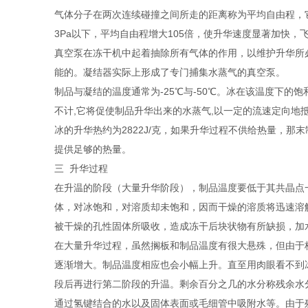
气体分子在两次连续碰撞之间所走的距离称为平均自由程，
3Pa以下，平均自由程增大105倍，使升华速度显著加快
真空泵在冻干机中起着抽除所有气体的作用，以维护升华所必需
能的。凝结器实际上形成了专门捕集水蒸气的真空泵。
制品与凝结的温度通常为-25℃与-50℃。冰在该温度下的饱
不计,它将促使制品升华出来的水蒸气,以一定的流速定向地
冰的升华热约为2822J/克，如果升华过程不供给热量，
提供足够的热量。
三 升华过程
在升温的阶段（大量升华阶段），制品温度要低于其共晶点
体，对冰饱和，对溶质却未饱和，因而干燥的溶质将迅速溶
被干燥的孔性固体所吸收，造成冻干后块状物有所缺损，加
在大量升华过程，虽然搁板和制品温度有很大悬殊，但由于
逐渐增大。制品温度相应也会小幅上升。直至用肉眼看不到
段后再进行第二阶段的升温。剩余百分之几的水分称残余水
通过氢键结合的水以及固体表面或毛细管中吸附水等。由于