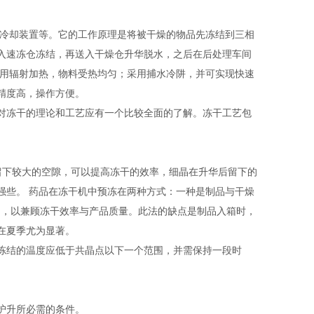
/冷却装置等。它的工作原理是将被干燥的物品先冻结到三相
入速冻仓冻结，再送入干燥仓升华脱水，之后在后处理车间
采用辐射加热，物料受热均匀；采用捕水冷阱，并可实现快速
精度高，操作方便。
对冻干的理论和工艺应有一个比较全面的了解。冻干工艺包
华留下较大的空隙，可以提高冻干的效率，细晶在升华后留下的
强些。 药品在冻干机中预冻在两种方式：一种是制品与干燥
用，以兼顾冻干效率与产品质量。此法的缺点是制品入箱时，
在夏季尤为显著。
冻结的温度应低于共晶点以下一个范围，并需保持一段时
护升所必需的条件。