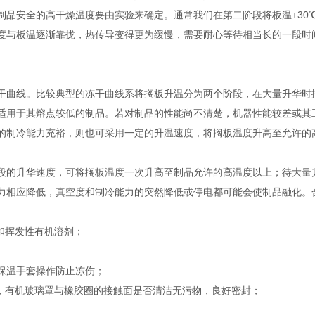
制品安全的高干燥温度要由实验来确定。通常我们在第二阶段将板温+30
度与板温逐渐靠拢，热传导变得更为缓慢，需要耐心等待相当长的一段时
曲线。比较典型的冻干曲线系将搁板升温分为两个阶段，在大量升华时搁板
适用于其熔点较低的制品。若对制品的性能尚不清楚，机器性能较差或其
的制冷能力充裕，则也可采用一定的升温速度，将搁板温度升高至允许的
段的升华速度，可将搁板温度一次升高至制品允许的高温度以上；待大量
力相应降低，真空度和制冷能力的突然降低或停电都可能会使制品融化。
和挥发性有机溶剂；
戴保温手套操作防止冻伤；
闭，有机玻璃罩与橡胶圈的接触面是否清洁无污物，良好密封；